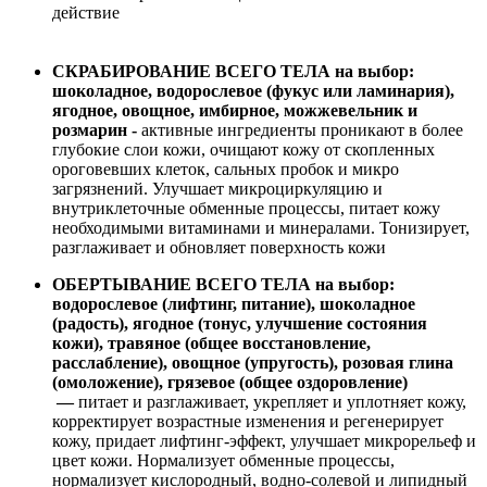
действие
СКРАБИРОВАНИЕ ВСЕГО ТЕЛА на выбор:
шоколадное, водорослевое (фукус или ламинария),
ягодное, овощное, имбирное, можжевельник и
розмарин -
активные ингредиенты проникают в более
глубокие слои кожи, очищают кожу от скопленных
ороговевших клеток, сальных пробок и микро
загрязнений. Улучшает микроциркуляцию и
внутриклеточные обменные процессы, питает кожу
необходимыми витаминами и минералами. Тонизирует,
разглаживает и обновляет поверхность кожи
ОБЕРТЫВАНИЕ ВСЕГО ТЕЛА на выбор:
водорослевое (лифтинг, питание), шоколадное
(радость), ягодное (тонус, улучшение состояния
кожи), травяное (общее восстановление,
расслабление), овощное (упругость), розовая глина
(омоложение), грязевое (общее оздоровление)
—
питает и разглаживает, укрепляет и уплотняет кожу,
корректирует возрастные изменения и регенерирует
кожу, придает лифтинг-эффект, улучшает микрорельеф и
цвет кожи. Нормализует обменные процессы,
нормализует кислородный, водно-солевой и липидный