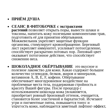
ПРИЁМ ДУША
СЕАНС В ФИТОБОЧКЕ с экстра
ктами
растений
позволяет открыть поры, вывести шлаки и
токсины, напитать кожу полезными компонентами трав,
подготовить её для принятия обёртывания.
Можжевельник укрепляет защитные функции
организма, стимулирует кровообращение. Березовый
лист укрепляет иммунитет, усиливает потоотделение,
способствует раскрытию потовых пор. Липовый цвет
оказывает потогонное действие, что способствует
снижению веса.
ШОКОЛАДНОЕ ОБЁРТЫВАНИЕ
это вкусное и
полезное лакомство для кожи. Какао содержит большое
количество углеводов, белков, жиров и минералов,
витаминов A, B, E, F, кофеин. Обёртывание
обеспечивает многоуровневое воздействие на
проблемные места тела, поддерживая стройность и
красоту Вашей фигуры. После процедур с
использованием шоколада кожа увлажняется,
приобретает ровный бронзовый оттенок, очищается,
становится более эластичной и бархатистой. Исчезают
угри и пигментные пятна, повышается тонус и
упругость кожи, наблюдается заметный лифтинг-эффект,