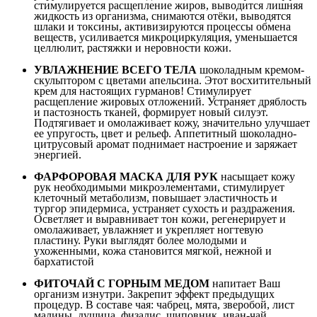
стимулируется расщепление жиров, выводится лишняя
жидкость из организма, снимаются отёки, выводятся
шлаки и токсины, активизируются процессы обмена
веществ, усиливается микроциркуляция, уменьшается
целлюлит, растяжки и неровности кожи.
УВЛАЖНЕНИЕ ВСЕГО ТЕЛА
шоколадным кремом-
скульптором c цветами апельсина. Этот восхитительный
крем для настоящих гурманов! Стимулирует
расщепление жировых отложений. Устраняет дряблость
и пастозность тканей, формирует новый силуэт.
Подтягивает и омолаживает кожу, значительно улучшает
ее упругость, цвет и рельеф. Аппетитный шоколадно-
цитрусовый аромат поднимает настроение и заряжает
энергией.
ФАРФОРОВАЯ МАСКА ДЛЯ РУК
насыщает кожу
рук необходимыми микроэлементами, стимулирует
клеточный метаболизм, повышает эластичность и
тургор эпидермиса, устраняет сухость и раздражения.
Осветляет и выравнивает тон кожи, регенерирует и
омолаживает, увлажняет и укрепляет ногтевую
пластину. Руки выглядят более молодыми и
ухоженными, кожа становится мягкой, нежной и
бархатистой
ФИТОЧАЙ С ГОРНЫМ МЕДОМ
напитает Ваш
организм изнутри. Закрепит эффект предыдущих
процедур. В составе чая: чабрец, мята, зверобой, лист
малины, душица, физалис, шиповник, иван-чай,